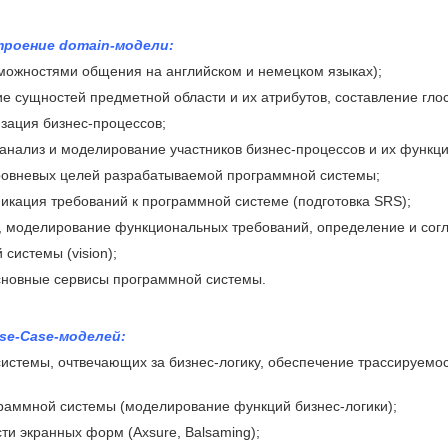
троение domain-модели:
зможностями общения на английском и немецком языках);
е сущностей предметной области и их атрибутов, составление гло
зация бизнес-процессов;
анализ и моделирование участников бизнес-процессов и их функц
ровневых целей разрабатываемой программной системы;
икация требований к программной системе (подготовка SRS);
, моделирование функциональных требований, определение и согл
системы (vision);
основные сервисы программной системы.
se-Case-моделей:
истемы, очтвечающих за бизнес-логику, обеспечение трассируемо
раммной системы (моделирование функций бизнес-логики);
и экранных форм (Axsure, Balsaming);