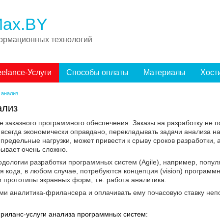
ax.BY
ормационных технологий
eelance-Услуги
Способы оплаты
Материалы
Хост
 анализ
ализ
заказного программного обеспечения. Заказы на разработку не пост
е всегда экономически оправдано, перекладывать задачи анализа н
о предельные нагрузки, может привести к срыву сроков разработки
бывает очень сложно.
одологии разработки программных систем (Agile), например, попу
я кода, в любом случае, потребуются концепция (vision) программ
ом прототипы экранных форм, т.е. работа аналитика.
ами аналитика-фрилансера и оплачивать ему почасовую ставку неп
риланс-услуги анализа программных систем: