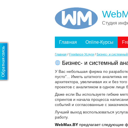
WebM
Студия инф
Главная
Online-Курсы
Fr
Главная
/
Freelance-Услуги
/
Бизнес- и системный
Бизнес- и системный ан
У Вас небольшая фирма по разработке 
пусто"... Иметь штатного аналитика н
архитектора, увеличивая их и без тог
проектов с аналитиком в одном лице 
Даже если Вы используете гибкие мет
спринтов и начала процесса написани
событий и согласованные с заказчик
Лучший выход воспользоваться услуг
работу.
WebMax.BY
предлагает следующие ф