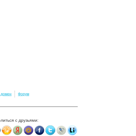
и домен
Форум
литься с друзьями: