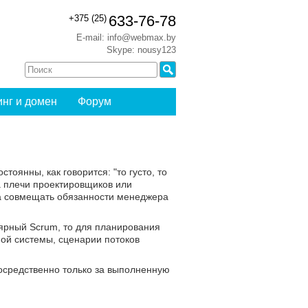
633-76-78
+375 (25)
E-mail: info@webmax.by
Skype: nousy123
инг и домен
Форум
оянны, как говорится: "то густо, то
а плечи проектировщиков или
, а совмещать обязанности менеджера
лярный Scrum, то для планирования
ной системы, сценарии потоков
осредственно только за выполненную